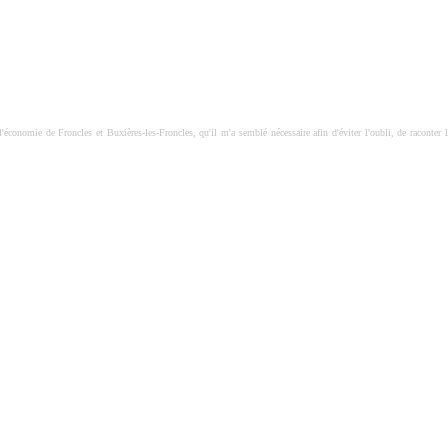
'économie de Froncles et Buxières-les-Froncles, qu'il m'a semblé nécessaire afin d'éviter l'oubli, de raconter l