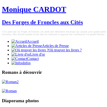
Monique CARDOT
Des Forges de Froncles aux Cités
C'est parce que les Forges de Froncles ont perdu leur fabrication historique qui assurait pour grande partie l
historiens, elles doivent prendre la leur dans les mémoires et apporter leur contribution à la grande Histoire.
Accueil
Articles de Presse
Où trouver les livres ?
Livre d'or
Contact
Infos
Romans à découvrir
Diaporama photos